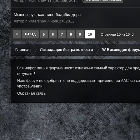
и всечто с ней связано
Автор nikitaershov,
11 декабря, 2012
Мышцы рук, как лицо бодибилдера
Автор nikitaershov,
4 ноября, 2012
НАЗАД
5
6
7
8
9
10
Страница 10 из 10
Главная
Ликвидация безграмотности
W-Википедия фору
Вся информация форума носит ознакомительный характер для пред
покупают!
Наш форум не одобряет и не поддерживает применении ААС как сп
употреблении.
Обратная связь