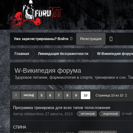
Уже зарегистрированы? Войти
Регистрация
Главная
Ликвидация безграмотности
W-Википедия фору
W-Википедия форума
Здоровое питание, фармакология в спорте, тренировки и сон. Та
НАЗАД
5
6
7
8
9
10
Страница 10 из 10
Программа тренировок для всех типов телосложения
(и ещё 
эктоморф
эндоморф
Автор nikitaershov,
27 августа, 2013
СПИНА