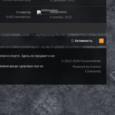
24 609
просмотров
11 декабря, 2012
nikitaershov
0
ответов
6 463
просмотра
4 ноября, 2012
Активность
ии в спорте. Здесь не продают и не
© 2012-2026 Forumoretesto
вимом вреде здоровью при их
Powered by Invision
Community