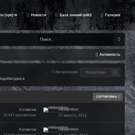
to (vpn) ⏩
Новости
База знаний (wiki)
Галерея
Активность
Авторизация
Подписчики
0
 бодибилдинга
СОРТИРОВКА
nikitaershov
0
ответов
10 547
просмотров
27 августа, 2013
nikitaershov
0
ответов