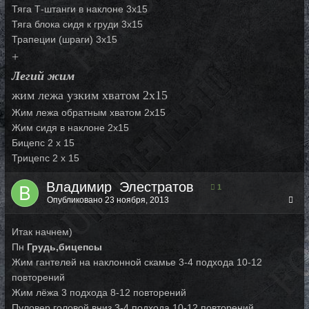
Тяга Т-штанги в наклоне 3х15
Тяга блока сидя к груди 3х15
Трапеции (шраги) 3х15
+
Легий жим
жим лежа узким хватом 2х15
Жим лежа обратным хватом 2х15
Жим сидя в наклоне 2х15
Бицепс 2 х 15
Трицепс 2 х 15
Владимир_Элестратов
1
Опубликовано
23 ноября, 2013
Итак начнем)
Пн
Грудь,бицепсы
Жим гантелей на наклонной скамье 3-4 подхода 10-12
повторений
Жим лёжа 3 подхода 8-12 повторений
Пуловер головой вниз 3-4 подхода 10-12 повторений