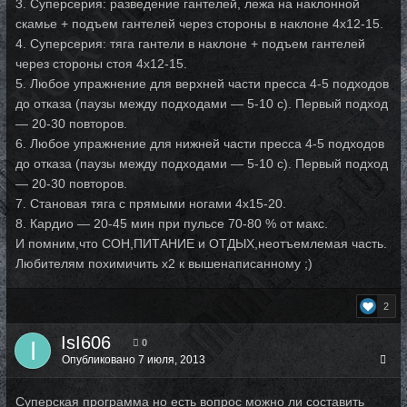
3. Суперсерия: разведение гантелей, лежа на наклонной
скамье + подъем гантелей через стороны в наклоне 4x12-15.
4. Суперсерия: тяга гантели в наклоне + подъем гантелей
через стороны стоя 4x12-15.
5. Любое упражнение для верхней части пресса 4-5 подходов
до отказа (паузы между подходами — 5-10 с). Первый подход
— 20-30 повторов.
6. Любое упражнение для нижней части пресса 4-5 подходов
до отказа (паузы между подходами — 5-10 с). Первый подход
— 20-30 повторов.
7. Становая тяга с прямыми ногами 4x15-20.
8. Кардио — 20-45 мин при пульсе 70-80 % от макс.
И помним,что СОН,ПИТАНИЕ и ОТДЫХ,неотъемлемая часть.
Любителям похимичить х2 к вышенаписанному ;)
2
IsI606
0
Опубликовано
7 июля, 2013
Суперская программа но есть вопрос можно ли составить