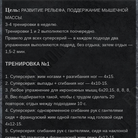
Цель:
РАЗВИТИЕ РЕЛЬЕФА, ПОДДЕРЖАНИЕ МЫШЕЧНОЙ
МАССЫ.
3-4 тренировки в неделю.
Тренировки 1 и 2 выполняются поочередно.
Правило для всех суперсерий — в каждом подходе два
упражнения выполняются подряд, без отдыха; затем отдых —
1,5-2 мин.
ТРЕНИРОВКА №1
1. Суперсерия: жим ногами + разгибания ног — 4x15.
2. Суперсерия: выпады + сгибания ног — 4x10-15.
3. Любое упражнение для икроножных мышц 6x20,15, 8, 8, 8,
8. Вес подбирается такой, чтобы с трудом сделать 20
повторов; отдых между подходами 10 с.
4. Суперсерия: одновременное сгибание рук с гантелями
сидя + французский жим одной гантели над головой сидя
4x12-15.
5. Суперсерия: сгибание рук с гантелями, сидя на наклоной
скамье 30 градусов + французский жим лежа 4x12-15.