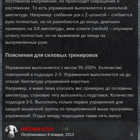
постоянном напряжении, но происходит сокращение и
растяжение. То есть упражнения выполняются в неполной
амплитуде. Например: сгибания рук с Z-штангой – сгибаются
руки полностью, но не разгибаются до конца, диапазон
примерно на 3/4 амплитуды, жим штанги (любой) – опускаем
штангу полностью, но не выжимаем до конца на
выпрямленные руки.
Пояснения для силовых тренировок
Упражнения выполняются с весом 95-100%. Количество
повторений в подходах 2-3. Упражнения выполняются не до
отказа! Амплитуда упражнений короткая.
Например, в жиме лежа опускать вес примерно до половины
амплитуды, становую тягу выполнять с подставок. Количество
подходов 3-5. Выполнять только первое упражнения для
каждой мышечной группы из предложенной выше программы
упражнений. Отдых между подходами также пять минут.
nikitaershov
42
Опубликовано
9 января, 2013