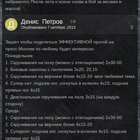
набранного.После лета к осени снова в бой за весами и
массой.
Денис_Петров
0
Опубликовано
7 октября, 2013
Зашел чтобы поделиться ЭФФЕКТИВНОЙ прогой на
пресс.Многим по любому будет интересно.
Понедельник:
1. Скручивания на полу (можно с отягощением) 2х30-50
2. Боковые наклоны с гантелями 3х25, 20,15
3. Скручивания на верхнем блоке 4х15-20 -моя любимая тема
4. Супер-сет: подъем ног, согнутых в коленях 4х15; подъем
прямых ног 4х15
5. Диагональные скручивания на полу 3х15 (на каждую
сторону)
Среда:
1. Скручивания на полу (можно с отягощением) 2х30-50
2. Скручивания на верхнем блоке 4х15-20
3. Суперсет: подъем ног, согнутых в коленях 4х15; подъем
прямых ног 4х15