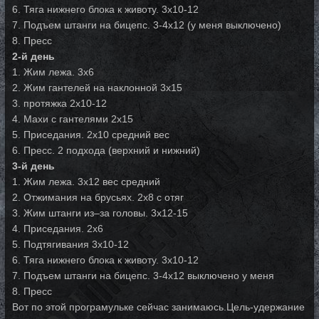
6. Тяга нижнего блока к животу. 3х10-12
7. Подъем штанги на бицепс. 3-4х12 (у меня выключено)
8. Пресс
2-й день
1. Жим лежа. 3х6
2. Жим гантелей на наклонной 3х15
3. протяжка 2х10-12
4. Махи с гантелями 2х15
5. Приседания. 2х10 средний вес
6. Пресс. 2 подхода (верхний и нижний)
3-й день
1. Жим лежа. 3х12 вес средний
2. Отжимания на брусьях. 2х8 с отяг
3. Жим штанги из–за головы. 3х12-15
4. Приседания. 2х6
5. Подтягивания 3х10-12
6. Тяга нижнего блока к животу. 3х10-12
7. Подъем штанги на бицепс. 3-4х12 выключено у меня
8. Пресс
Вот по этой програмульке сейчас занимаюсь.Цель-удержание