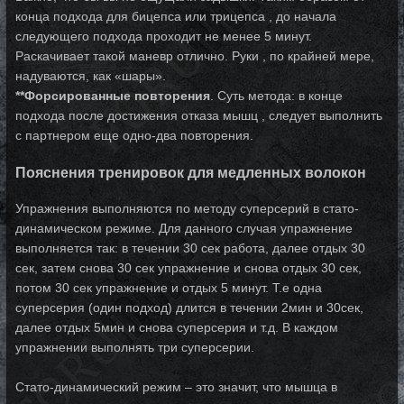
конца подхода для бицепса или трицепса , до начала
следующего подхода проходит не менее 5 минут.
Раскачивает такой маневр отлично. Руки , по крайней мере,
надуваются, как «шары».
**Форсированные повторения
. Суть метода: в конце
подхода после достижения отказа мышц , следует выполнить
с партнером еще одно-два повторения.
Пояснения тренировок для медленных волокон
Упражнения выполняются по методу суперсерий в стато-
динамическом режиме. Для данного случая упражнение
выполняется так: в течении 30 сек работа, далее отдых 30
сек, затем снова 30 сек упражнение и снова отдых 30 сек,
потом 30 сек упражнение и отдых 5 минут. Т.е одна
суперсерия (один подход) длится в течении 2мин и 30сек,
далее отдых 5мин и снова суперсерия и т.д. В каждом
упражнении выполнять три суперсерии.
Стато-динамический режим – это значит, что мышца в