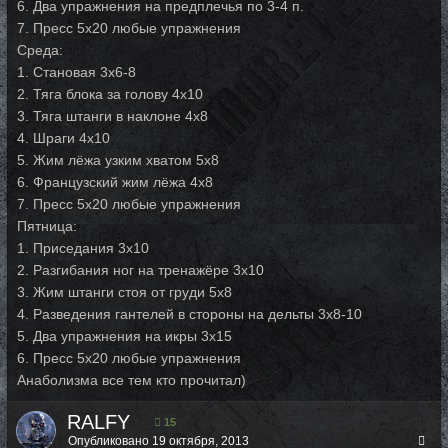
6. Два упражнения на предплечья по 3-4 п.
7. Пресс 5х20 любые упражнения
Среда:
1. Становая 3х6-8
2. Тяга блока за голову 4х10
3. Тяга штанги в наклоне 4х8
4. Шраги 4х10
5. Жим лёжа узким хватом 5х8
6. Французский жим лёжа 4х8
7. Пресс 5х20 любые упражнения
Пятница:
1. Приседания 3х10
2. Разгибания ног на тренажёре 3х10
3. Жим штанги стоя от груди 5х8
4. Разведения гантелей в стороны на дельты 3х8-10
5. Два упражнения на икры 3х15
6. Пресс 5х20 любые упражнения
Анаболизма все тем кто прочитал)
RALFY
15
Опубликовано
19 октября, 2013