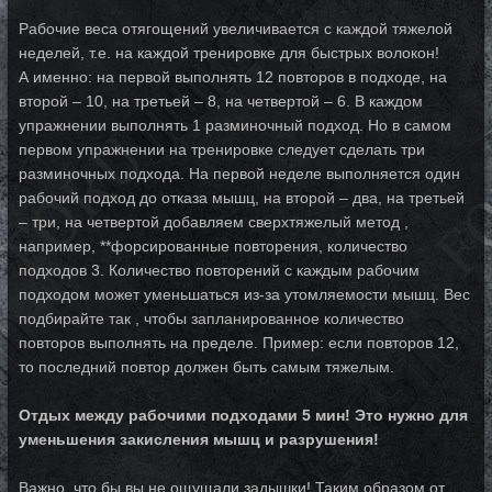
Рабочие веса отягощений увеличивается с каждой тяжелой
неделей, т.е. на каждой тренировке для быстрых волокон!
А именно: на первой выполнять 12 повторов в подходе, на
второй – 10, на третьей – 8, на четвертой – 6. В каждом
упражнении выполнять 1 разминочный подход. Но в самом
первом упражнении на тренировке следует сделать три
разминочных подхода. На первой неделе выполняется один
рабочий подход до отказа мышц, на второй – два, на третьей
– три, на четвертой добавляем сверхтяжелый метод ,
например, **форсированные повторения, количество
подходов 3. Количество повторений с каждым рабочим
подходом может уменьшаться из-за утомляемости мышц. Вес
подбирайте так , чтобы запланированное количество
повторов выполнять на пределе. Пример: если повторов 12,
то последний повтор должен быть самым тяжелым.
Отдых между рабочими подходами 5 мин! Это нужно для
уменьшения закисления мышц и разрушения!
Важно, что бы вы не ощущали задышки! Таким образом от