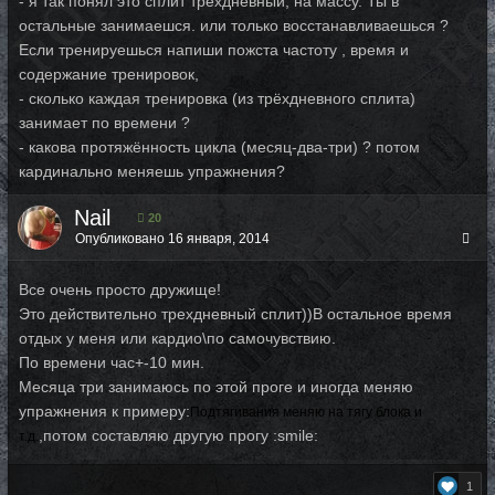
- я так понял это сплит трёхдневный, на массу. Ты в
остальные занимаешся. или только восстанавливаешься ?
Если тренируешься напиши пожста частоту , время и
содержание тренировок,
- сколько каждая тренировка (из трёхдневного сплита)
занимает по времени ?
- какова протяжённость цикла (месяц-два-три) ? потом
кардинально меняешь упражнения?
Nail
20
Опубликовано
16 января, 2014
Все очень просто дружище!
Это действительно трехдневный сплит))В остальное время
отдых у меня или кардио\по самочувствию.
По времени час+-10 мин.
Месяца три занимаюсь по этой проге и иногда меняю
упражнения к примеру:
Подтягивания меняю на тягу блока и
,потом составляю другую прогу :smile:
т.д.
1