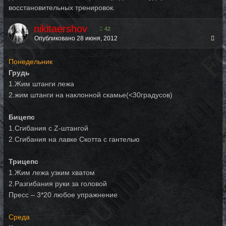
восстановительных тренировок.
nikitaershov
42
Опубликовано
28 июня, 2012
Понедельник
Грудь
1.Жим штанги лежа
2.жим штанги на наклонной скамье(<30градусов)
Бицепс
1.Сгибания с Z-штангой
2.Сгибания на лавке Скотта с гантелью
Трицепс
1.Жим лежа узким хватом
2.Разгибания руки за головой
Пресс – 3*20 любое упражнение
Среда