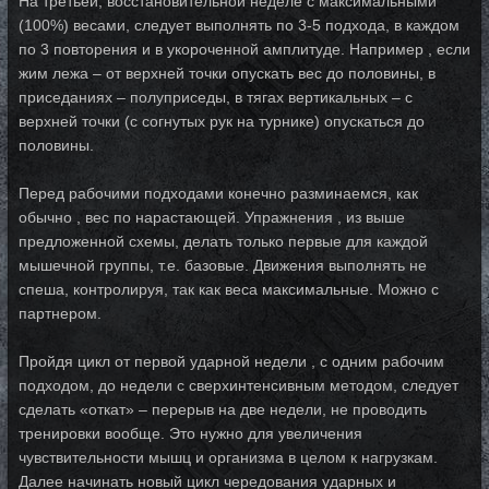
На третьей, восстановительной неделе с максимальными
(100%) весами, следует выполнять по 3-5 подхода, в каждом
по 3 повторения и в укороченной амплитуде. Например , если
жим лежа – от верхней точки опускать вес до половины, в
приседаниях – полуприседы, в тягах вертикальных – с
верхней точки (с согнутых рук на турнике) опускаться до
половины.
Перед рабочими подходами конечно разминаемся, как
обычно , вес по нарастающей. Упражнения , из выше
предложенной схемы, делать только первые для каждой
мышечной группы, т.е. базовые. Движения выполнять не
спеша, контролируя, так как веса максимальные. Можно с
партнером.
Пройдя цикл от первой ударной недели , с одним рабочим
подходом, до недели с сверхинтенсивным методом, следует
сделать «откат» – перерыв на две недели, не проводить
тренировки вообще. Это нужно для увеличения
чувствительности мышц и организма в целом к нагрузкам.
Далее начинать новый цикл чередования ударных и