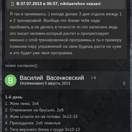
В 07.07.2013 в 06:57, nikitaershov сказал:
Я так и занимаюсь :) иногда делаю 3 дня отдыха между 1
и 2 тренировкой. Вообще,что ближе тебе надо
пробовать,а не делать в точности то,что написано ведь
это писал человек,который растет и прогрессирует
именно с этой тренировочной программы,а ты к примеру
поменяв пару упражнений на свои,будешь расти не хуже
и это будет уже твоя программа.
точно согласен))
Василий_Васенковский
0
Опубликовано
5 августа, 2013
1-й день
1. Жим лежа. 3х6
2. Отжимания на брусьях. 2х8
3. Жим штанги из–за головы. 3х12-15
4. Приседания. 2х6 тяжелые
5. Тяга верхнего блока к груди 3х10-12