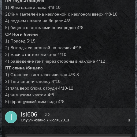
ПН грудь/трицепс
1) Жим штанги лежа 4*8-10
2)Жим гантелей на наклонной с наклоном вверх 4*8-10
4) подъем штанги на бицепс 4*8
5) бицепс с гантелями поочередно 4*8
СР Ноги /плечи
1) Присед 5*15
2) Выпады со штангой на плечах 4*15
3) махи с гантелями стоя 4*10
4) разведение гант через стороны в наклоне 4*12
ПТ спина /бицепс
1) Становая тяга классическая 4*6-8
2) Тяга штанги к поясу 4*10
3) тяга верх блока к груди 4*10-12
4) жим узким хватом 4*8
5) французский жим сидя 4*8
IsI606
0
Опубликовано
7 июля, 2013