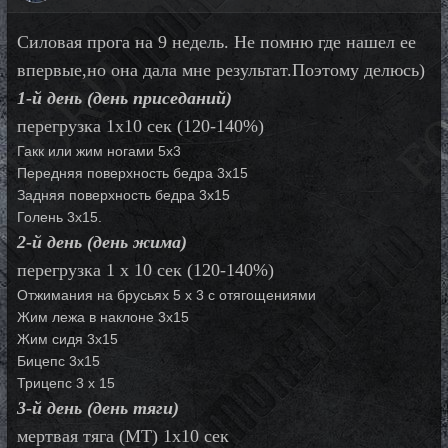
Силовая прога на 9 недель. Не помню где нашел ее
впервые,но она дала мне результат.Поэтому делюсь)
1-й день (день приседаний)
перегрузка 1х10 сек (120-140%)
Гакк или жим ногами 5х3
Передняя поверхность бедра 3х15
Задняя поверхность бедра 3х15
Голень 3х15.
2-й день (день жима)
перегрузка 1 х 10 сек (120-140%)
Отжимания на брусьях 5 х 3 с отягощениями
Жим лежа в наклоне 3х15
Жим сидя 3х15
Бицепс 3х15
Трицепс 3 х 15
3-й день (день тяги)
мертвая тяга (МТ) 1х10 сек