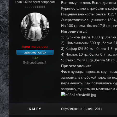
Главный по всем вопросам
Все,кому не лень.Выкладываем 
Куриное филе с грибами в кеф
Пищевая ценность: белка 312,7 гр
Энергетическая ценность: 1804,
На 100 грамм: белка 17,8 гр., жир
Ингредиенты:
1) Куриное филе 1000 гр.,белка 2
2) Шампиньоны 500 гр.,белка 21,5
Администраторы
3) Кефир 0% 50 мл.,белка 1,5 гр.
4) Чеснок 10 гр.,белка 0,7 гр., жи
42
5) Сыр 17% 200 гр.,белка 58 гр.,
546 сообщений
Приготовление:
Филе курицы нарезать крупными 
заправку: в глубокой тарелке п
перемешать. Как потушилась кур
заправку, тушить на маленьком 
RALFY
Опубликовано
1 июля, 2014