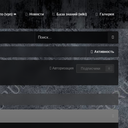
to (vpn) ⏩
Новости
База знаний (wiki)
Галерея
Активность
Авторизация
Подписчики
0