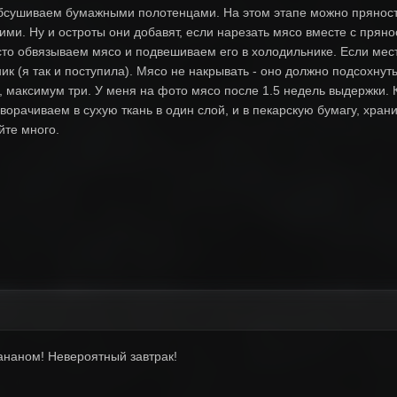
бсушиваем бумажными полотенцами. На этом этапе можно пряности
ими. Ну и остроты они добавят, если нарезать мясо вместе с прянос
осто обвязываем мясо и подвешиваем его в холодильнике. Если мест
ник (я так и поступила). Мясо не накрывать - оно должно подсохну
ксимум три. У меня на фото мясо после 1.5 недель выдержки. Кста
ворачиваем в сухую ткань в один слой, и в пекарскую бумагу, хран
йте много.
ананом! Невероятный завтрак!