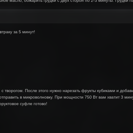
ное масло, обжарить грудки с двух сторон по 2-3 минуты. Грудки г
траку за 5 минут!
с творогом. После этого нужно нарезать фрукты кубиками и добави
отправить в микроволновку. При мощности 750 Вт вам хватит 3 мину
фруктовое суфле готово!