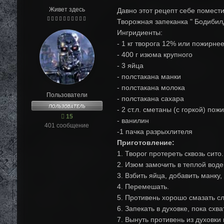
Живет здесь
Давно этот рецепт себе помести
Творожная запеканка " Бодибил
Ингридиенты:
- 1 кг творога 12% или пожирне
- 400 г изюма крупного
- 3 яйца
- полстакана манки
- полстакана молока
Пользователи
- полстакана сахара
- 2 ст.л. сметаны (с горкой) пож
15
- ванилин
401 сообщение
-1 пачка разрыхлителя
Приготовление:
1. Творог протереть сквозь сито.
2. Изюм замочить в теплой воде
3. Взбить яйца, добавить манку
4. Перемешать.
5. Противень хорошо смазать с
6. Запекать в духовке, пока схва
7. Вынуть противень из духовки