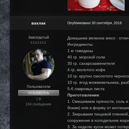
вахлак
Опубликовано
30 сентября, 2016
Завсегдатый
Домашнее вяленое мясо - отлич
Ингредиенты:
1 кг говядины
40 гр. морской соли
30 гр. сахарозаменителя
4 гр. молотого кофе
10 гр. крупно смолотого черног
10 гр. ягод можжевельника, раз
Пользователи
5-6 лавровых листа
Приготовление
:
9
1. Смешиваем пряности, соль и
104 сообщения
бокам) или в форму от инглишк
2. Закрываем пищевой пленкой, 
сооружение в холодильник мари
3. За неделю кусок может потер