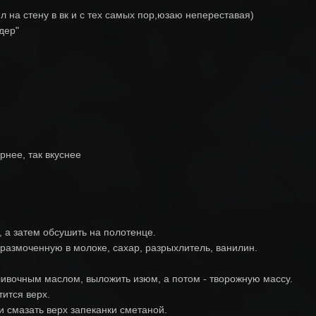
л на стену в вк и с тех самых пор,юзаю непереставая)
дер"
е
ирнее, так вкуснее
, а затем обсушить на полотенце.
, размоченную в молоке, сахар, разрыхлитель, ванилин.
ливочным маслом, выложить изюм, а потом - творожную массу.
тится верх.
 и смазать верх запеканки сметаной.