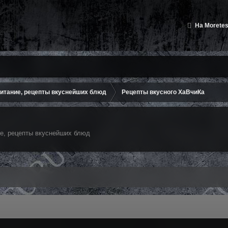
На Moretes
итание, рецепты вкуснейших блюд
Рецепты вкусного ХаВчиКа
е, рецепты вкуснейших блюд