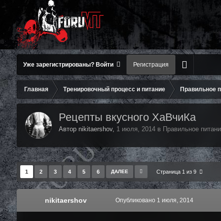
Уже зарегистрированы? Войти
Регистрация
Главная
Тренировочный процесс и питание
Правильное п
Рецепты вкусного ХаВчиКа
Автор nikitaershov,
1 июля, 2014
в
Правильное питани
1
2
3
4
5
6
ДАЛЕЕ
Страница 1 из 9
nikitaershov
Опубликовано
1 июля, 2014