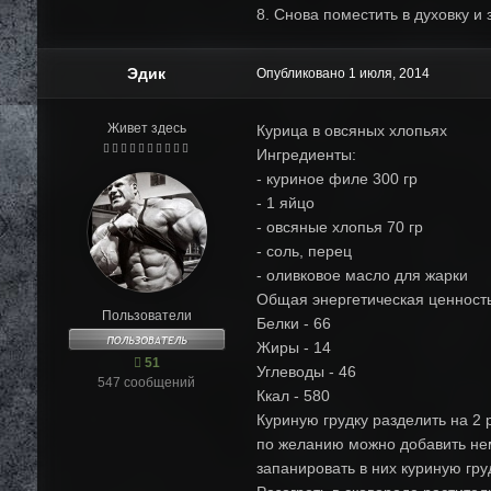
8. Снова поместить в духовку и 
Эдик
Опубликовано
1 июля, 2014
Живет здесь
Курица в овсяных хлопьях
Ингредиенты:
- куриное филе 300 гр
- 1 яйцо
- овсяные хлопья 70 гр
- соль, перец
- оливковое масло для жарки
Общая энергетическая ценность
Пользователи
Белки - 66
Жиры - 14
51
Углеводы - 46
547 сообщений
Ккал - 580
Куриную грудку разделить на 2 
по желанию можно добавить немн
запанировать в них куриную груд