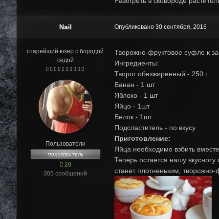
Разогреть в сковороде раститель
Nail
Опубликовано
30 сентября, 2016
старейший юзер с бородой
Творожно-фруктовое суфле к зав
седой
Ингредиенты:
Творог обезжиренный - 250 г
Банан - 1 шт
Яблоко - 1 шт
Яйцо - 1шт
Белок - 1шт
Подсластитель - по вкусу
Приготовление:
Пользователи
Яйца необходимо взбить вместе 
Теперь остается нашу вкусноту 
20
станет плотненьким, творожно-
305 сообщений