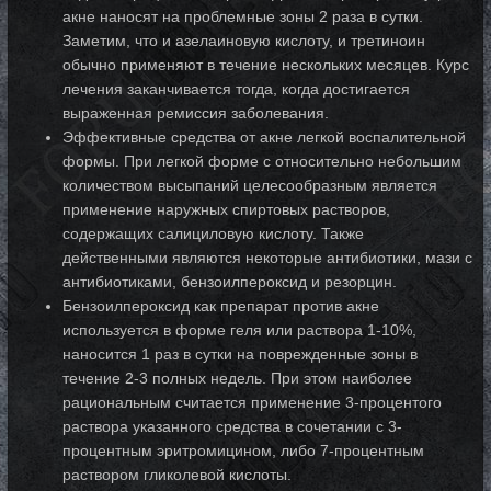
акне наносят на проблемные зоны 2 раза в сутки.
Заметим, что и азелаиновую кислоту, и третиноин
обычно применяют в течение нескольких месяцев. Курс
лечения заканчивается тогда, когда достигается
выраженная ремиссия заболевания.
Эффективные средства от акне легкой воспалительной
формы. При легкой форме с относительно небольшим
количеством высыпаний целесообразным является
применение наружных спиртовых растворов,
содержащих салициловую кислоту. Также
действенными являются некоторые антибиотики, мази с
антибиотиками, бензоилпероксид и резорцин.
Бензоилпероксид как препарат против акне
используется в форме геля или раствора 1-10%,
наносится 1 раз в сутки на поврежденные зоны в
течение 2-3 полных недель. При этом наиболее
рациональным считается применение 3-процентого
раствора указанного средства в сочетании с 3-
процентным эритромицином, либо 7-процентным
раствором гликолевой кислоты.