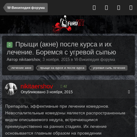
W-Википедия форума
Прыщи (акне) после курса и их
лечение. Боремся с угревой сыпью
Автор nikitaershov,
3 ноября, 2015
в
W-Википедия форума
лечение акне
прыщи на курсе и после курса
угревая сыпь лечение
nikitaershov
42
Опубликовано
3 ноября, 2015
Препараты, эффективные при лечении комедонов.
Невоспалительные комедоны является распространенным
видом описываемого недуга, встречающимся
преимущественно на ранних стадиях. Их лечение
основывается главным образом на проведении