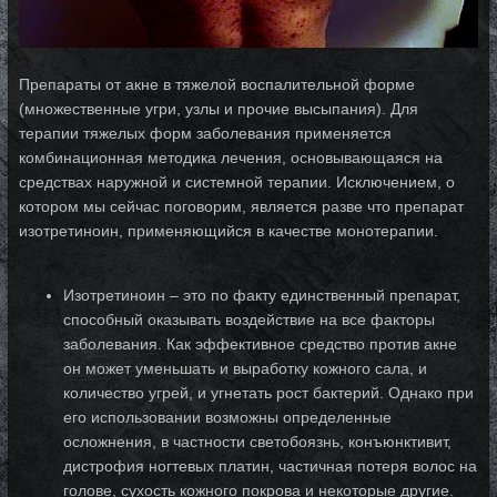
Препараты от акне в тяжелой воспалительной форме
(множественные угри, узлы и прочие высыпания). Для
терапии тяжелых форм заболевания применяется
комбинационная методика лечения, основывающаяся на
средствах наружной и системной терапии. Исключением, о
котором мы сейчас поговорим, является разве что препарат
изотретиноин, применяющийся в качестве монотерапии.
Изотретиноин – это по факту единственный препарат,
способный оказывать воздействие на все факторы
заболевания. Как эффективное средство против акне
он может уменьшать и выработку кожного сала, и
количество угрей, и угнетать рост бактерий. Однако при
его использовании возможны определенные
осложнения, в частности светобоязнь, конъюнктивит,
дистрофия ногтевых платин, частичная потеря волос на
голове, сухость кожного покрова и некоторые другие.