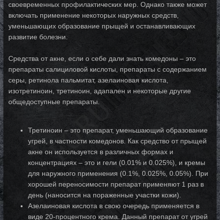
своевременных профилактических мер. Однако также может
включать применение некоторых наружных средств,
уменьшающих образование прыщей и останавливающих
развитие болезни.
Средства от акне, если о себе дали знать комедоны – это
препараты салициловой кислоты, препараты с содержанием
серы, ретинола пальмитат, азелаиновая кислота,
изотретиноин, третиноин, адапален и некоторые другие
общедоступные препараты.
Третиноин – это препарат, уменьшающий образование
угрей, в частности комедонов. Как средство от прыщей
акне он используется в различных формах и
концентрациях – это и гели (0.01% и 0.025%), и кремы
для наружного применения (0.1%, 0.025%, 0.05%). При
хорошей переносимости препарат применяют 1 раз в
день (наносится на пораженные участки кожи).
Азелаиновая кислота в свою очередь применяется в
виде 20-процентного крема. Данный препарат от угрей