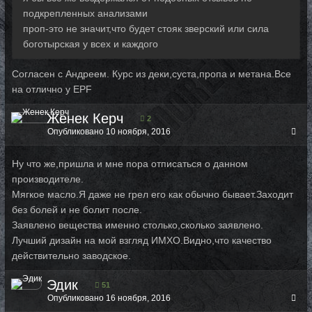
подкрепленных анализами
проп-это не значит,что будет стояк зверский или сила
боготырская у всех и каждого
Согласен с Андреем. Курс из деки,суста,пропа и метана.Все
на отлично у EPF
Женек Керч
2
Опубликовано
10 ноября, 2016
Ну что же,пришла и мне пора отписаться о данном
производителе.
Мягкое масло.Я даже не грел его как обычно бывает.Заходит
без болей и не болит после.
Заявлено вещества именно столько,сколько заявлено.
Лучший дизайн на мой взгляд ИМХО.Видно,что качество
действительно заводское.
Эдик
51
Опубликовано
16 ноября, 2016