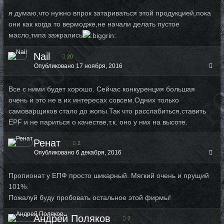
я думаю,что нужно впрок затариваться этой продукцией,пока
они как когда то вермодже,не начали делать пустое
масло,типа зажрались
Nail
20
Опубликовано
17 ноября, 2016
Все с ними будет хорошо. Сейчас конкуренция большая
очень и это не в их интересах совсем.Одних только
самоварщиков стало до жопы.Так что расслабиться,ставить
EPF и не париться о качестве,т.к. оно у них на высоте.
Ренат
2
Опубликовано
6 декабря, 2016
Пропионат у ЕПФ просто шикарный. Мягкий очень и прущий
101%.
Пожалуй буду пробовать остальное этой фирмы!
Андрей Поляков
7