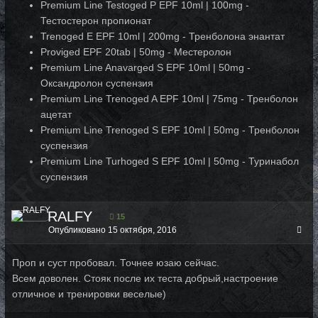
Premium Line Testoged P EPF 10ml | 100mg -
Тестостерон пропионат
Trenoged E EPF 10ml | 200mg - Тренболона энантат
Proviged EPF 20tab | 50mg - Местеролон
Premium Line Anavarged S EPF 10ml | 50mg -
Оксандролон суспензия
Premium Line Trenoged A EPF 10ml | 75mg - Тренболон
ацетат
Premium Line Trenoged S EPF 10ml | 50mg - Тренболон
суспензия
Premium Line Turhoged S EPF 10ml | 50mg - Туринабол
суспензия
RALFY
15
Опубликовано
15 октября, 2016
Проп и суст пробовал. Точнее юзаю сейчас.
Всем доволен. Стояк после их теста добрый,настроение
отличное и тренировки веселые)