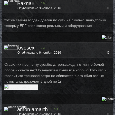
Баклан
9
Опубликовано
3 ноября, 2016
тот же самый голден драгон по сути на сколько знаю,только
теперь у EPF свой завод реальный и оборудование
1
lovesex
3
Опубликовано
6 ноября, 2016
Ставил их проп,энку,суст,болд,трен,заходят отлично,болей
после инжекта нет.По анализам было все хорошо.Хоть кто и
говорит,что треновое эстро не сбивается,я его сбил все же
потом анастрозолом 5 дней по 1г
1
amon amarth
3
Опубликовано
7 ноября, 2016