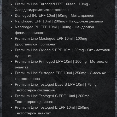
Premium Line Turhoged EPF 100tab | 10mg -
Хлордегидрометилтестостерон
Dianoged-INJ EPF 10ml | 50mg - Метандиенон
Nandroged EPF 10ml | 200mg - Нандролон деканоат
Nandroged PH EPF 10ml | 100mg - Нандролон
фенилпропионат
Premium Line Mastoged EPF 10ml | 100mg -
Дростанолон пропионат
Premium Line Oxiged S EPF 10ml | 50mg - Оксиметолон
суспензия
Premium Line Primoged EPF 10ml | 100mg - Метенолон
энантат
Premium Line Sustoged EPF 10ml | 250mg - Cмесь 4х
тестостеронов
Premium Line Testoged Base S EPF 10ml | 75mg -
Тестостерон суспензия
Premium Line Testoged C EPF 10ml | 200mg -
Тестостерон ципионат
Premium Line Testoged E EPF 10ml | 250mg -
Тестостерон энантат