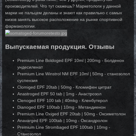
производителей. Что тут скажешь? Маркетологи у данной
марки не пальцем деланы и знают как правильно с самых
низов занять высокое расположение на рынке спортивной
фармакологии.
Выпускаемая продукция. Отзывы
Premium Line Boldoged EPF 10ml | 200mg - Болденон
ундесиленат
Premium Line Winstrol NM EPF 10ml | 50mg - станозолол
суспензия
Clomiged EPF 20tab | 50mg - Кломифен цитрат
Anastroged EPF 50 tab | 1mg - Анастрозол
Clenoged EPF 100 tab | 40mkg - Кленбутерол
Dianoged EPF 100tab | 10mg - Метандиенон
Premium Line Oxiged EPF 20tab | 50mg - Оксиметолон
Anavarged EPF 100tab | 10mg - Оксандролон
Premium Line Strombaged EPF 100tab | 10mg -
Станозолол