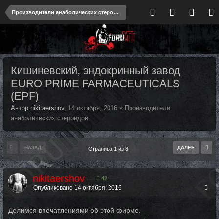
Производители анаболических стероидов
Кишиневский, эндокринный завод
EURO PRIME FARMACEUTICALS
(EPF)
Автор nikitaershov,
14 октября, 2016
в
Производители
анаболических стероидов
НАЗАД
ДАЛЕЕ
Страница 1 из 8
nikitaershov
42
Опубликовано
14 октября, 2016
Делимся впечатлениями об этой фирме.