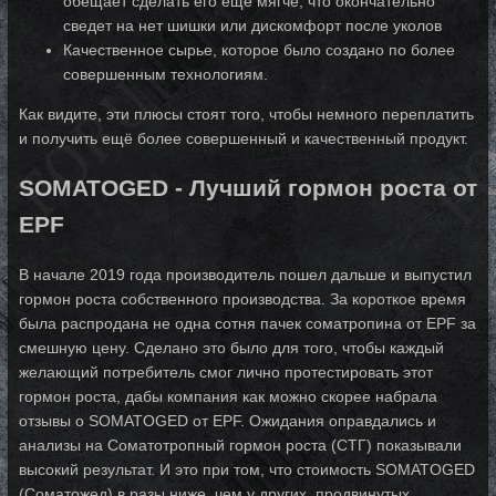
обещает сделать его ещё мягче, что окончательно
сведет на нет шишки или дискомфорт после уколов
Качественное сырье, которое было создано по более
совершенным технологиям.
Как видите, эти плюсы стоят того, чтобы немного переплатить
и получить ещё более совершенный и качественный продукт.
SOMATOGED - Лучший гормон роста от
EPF
В начале 2019 года производитель пошел дальше и выпустил
гормон роста собственного производства. За короткое время
была распродана не одна сотня пачек соматропина от EPF за
смешную цену. Сделано это было для того, чтобы каждый
желающий потребитель смог лично протестировать этот
гормон роста, дабы компания как можно скорее набрала
отзывы о SOMATOGED от EPF. Ожидания оправдались и
анализы на Соматотропный гормон роста (СТГ) показывали
высокий результат. И это при том, что стоимость SOMATOGED
(Соматожед) в разы ниже, чем у других, продвинутых