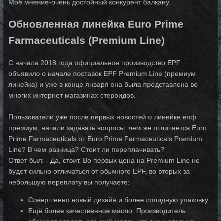
Моё мнение-очень достойный конкурент балкану.
Обновленная линейка Euro Prime
Farmaceuticals (Premium Line)
С начала 2018 года официальное производство EPF
объявило о начале поставок EPF Premium Line (премиум
линейка) и уже в конце января она была представлена во
многих интернет магазинах стероидов.
Пользователи уже после первых новостей о линейке епф
премиум, начали задавать вопросы: чем же отличается Euro
Prime Farmaceuticals от Euro Prime Farmaceuticals Premium
Line? В чем разница? Стоит ли переплачивать?
Ответ был: - Да, стоит. Во первых цена на Premium Line не
будет сильно отличаться от обычного EPF, во вторых за
небольшую переплату вы получаете:
Совершенно новый дизайн и более солидную упаковку
Ещё более качественное масло. Производитель