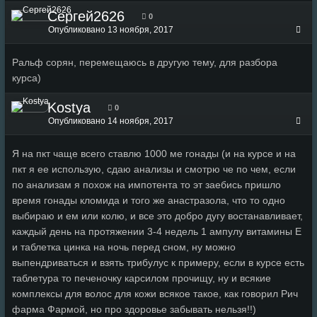
Сергей2626
0
Опубликовано
13 ноября, 2017
Ральф сорян, перемещаюсь в другую тему, для разбора
курса)
Kostya
0
Опубликовано
14 ноября, 2017
Я на пкт чаще всего ставлю 1000 ме гонады (и на курсе и на
пкт я ее использую, сдаю анализы и смотрю че по чем, если
по анализам я похож на импотента то эт заебись пришло
время гонады кломида и того же анастразола, что то одно
выбираю и ем или колю, и все это добро дугу востанавливает,
каждый день на протяжении 3-4 недель 1 ампулу витамины Е
и таблетка цинка на ночь перед сном, ну можно
выпендриваться и взять трибулус к примеру, если в курсе есть
таблетура то печеночку карсилом прочищу, ну и всякие
комплексы для волос для кожи всякое такое, как говорил Рич
фарма Фармой, но про здоровье забывать нельзя!!)