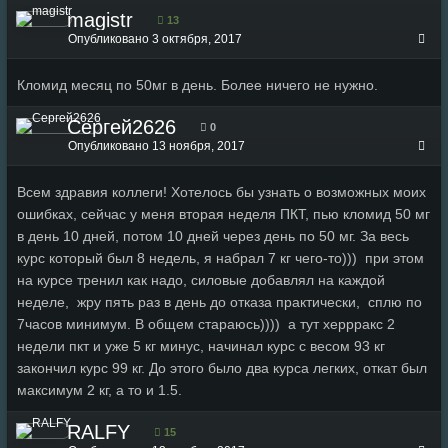
magistr
13
Опубликовано
3 октября, 2017
Кломид месяц по 50мг в день. Более ничего не нужно.
Сергей2626
0
Опубликовано
13 ноября, 2017
Всем здравия коллеги! Хотелось бы узнать о возможных моих
ошибках, сейчас у меня вторая неделя ПКТ, пью кломид 50 мг
в день 10 дней, потом 10 дней через день по 50 мг. За весь
курс который был 8 недель, я набрал 7 кг чего-то))) при этом
на курсе тренил как надо, силовые добавлял на каждой
неделе, жру пять раз в день до отказа практически, сплю по
7часов минимум. В общем стараюсь)))) а тут херрракс 2
недели пкт и уже 5 кг минус, начинал курс с весом 93 кг
закончил курс 99 кг. До этого было два курса легких, откат был
максимум 2 кг, а то и 1.5.
RALFY
15