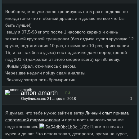
Вообщем, мне уже легче тренируюсь по 5 раз в неделю, но
иногда гоню что я ебаный дрыщь и я делаю не все что бы
быть лучше!)
вешу я 97,5-98 кг это после 1 часового кардио и очень
затратной круговой тренировки (без отдыха лупил круговую 12
кругов, подтягивания 10 раз, отжимания 10 раз, приседания
15, и вот так без отдыха) вес подскачил даже перед треней
под 101 кг(нажрался от этого скорее всего) крч 98 вешу.
Жимы убрал, отжимаюсь с весом.
Через две недели пойду сдам анализы.
Закончу завтра пить бромкриптин.
amon amarth
3
Опубликовано
21 апреля, 2018
Я думаю, что тебе нужно зайти в ветку
Личный опыт приема
спортивной фармакологии
и прям пост написать заранее
подготовившись
Прям от начала
курса и до пкт. Что использовал, дозировки, время на курсе,