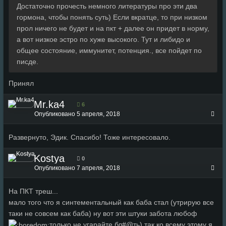
Достаточно прочесть немного литературы про эти два
гормона, чтобы понять суть) Если вкратце, то при низком
прол ничего не будет и на пкт + далее он придет в норму,
а вот низкое эстро по хуже высокого. Тут и либидо и
общее состояние, иммунитет, потенция., все пойдет по
писде.
Принял
Mr.ka4
6
Опубликовано
5 апреля, 2018
Развернуто, Эдик. Спасибо! Тоже интересовало.
Kostya
0
Опубликовано
7 апреля, 2018
На ПКТ треш...
мало того что я синтементальный как баба стал (утрирую все
таки не совсем как баба) ну вот эти штуки забота любоф
только не угарайте бл#@ть) так ко всему этому я