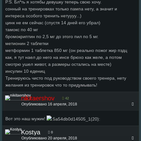
P.S. Бл*ть я хотябы девушку теперь свою хочу.
сонный на тренировках только пампа нету, а значит и
интереса особого тренить нетуууу...)
цинк не ем сейчас (спустя 14 дней его убрал)
тамокс по 40 мг
бромокриптин по 2,5 мг до этого пил по 5 мг.
метионин 2 таблетки
метформин 1 таблетка 850 мг (он реально пожог жир пздц
как, я тут наел до него на инсе брюхо как желе, а потом
смотрю ушел живот, а размеры остались на месте)
инсулин 10 едениц
Тренируюсь чисто под руководством своего тренера, нету
желания из тренировок что то придумывать!
nikitaershov
42
Опубликовано
16 апреля, 2018
Вот это наш мужик!
Kostya
0
Опубликовано
20 апреля, 2018