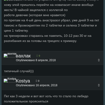
хожу злой пришлось перейти на новапасит иначе вообще
жесть! В чайной зацепился с коллегой по
работе девочке (которая мне нравится)
по препам на 4-ый день анастразол убрал, уже дней 9 на пкт
тамокс и бромокриптин по 2 таблетки и селена 3 таблетки и
цинк 1 таблетку.
на тренировках стараюсь не пампить, 10-12 раз 30 кг на
разгибания из за головы на трицепс к примеру.
вахлак
9
Опубликовано
8 апреля, 2018
типичный случай)))
Kostya
0
Опубликовано
16 апреля, 2018
Пкт как 3 недели и вот вот хоть что то стало по лебидо
положительное проясняться