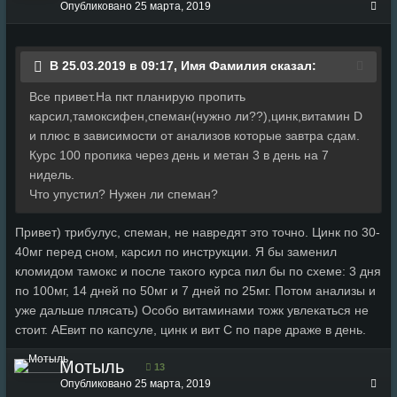
Опубликовано
25 марта, 2019
В 25.03.2019 в 09:17, Имя Фамилия сказал:
Все привет.На пкт планирую пропить
карсил,тамоксифен,спеман(нужно ли??),цинк,витамин D
и плюс в зависимости от анализов которые завтра сдам.
Курс 100 пропика через день и метан 3 в день на 7
нидель.
Что упустил? Нужен ли спеман?
Привет) трибулус, спеман, не навредят это точно. Цинк по 30-
40мг перед сном, карсил по инструкции. Я бы заменил
кломидом тамокс и после такого курса пил бы по схеме: 3 дня
по 100мг, 14 дней по 50мг и 7 дней по 25мг. Потом анализы и
уже дальше плясать) Особо витаминами тожк увлекаться не
стоит. АЕвит по капсуле, цинк и вит С по паре драже в день.
Мотыль
13
Опубликовано
25 марта, 2019