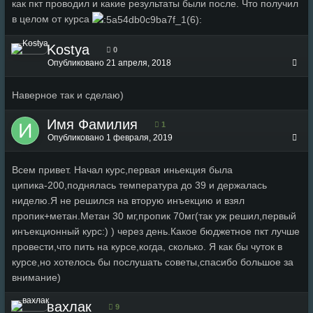
как пкт проводил и какие результаты были после. Что получил
в целом от курса
Kostya
0
Опубликовано
21 апреля, 2018
Наверное так и сделаю)
Имя Фамилия
1
Опубликовано
1 февраля, 2019
Всем привет. Начал курс,первая иньекция была
ципика-200,поднялась температура до 39 и держалась
ниделю.Я не решился на вторую инъекцию и взял
пропик+метан.Метан 30 мг,пропик 70мг(так уж решил,первый
инъекционный курс:) ) через день.Какое бюджетное пкт лучше
провести,что пить на курсе,когда, сколько. Я как бы чуток в
курсе,но хотелось бы послушать советы,спасибо большое за
внимание)
вахлак
9