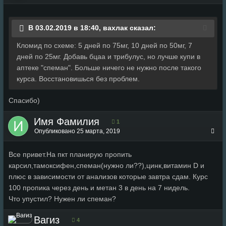
В 03.02.2019 в 18:40, вахлак сказал:
Кломид по схеме: 5 дней по 75мг, 10 дней по 50мг, 7
дней по 25мг. Добавь бцаа и трибулус, но лучше купи в
аптеке "спеман". Больше ничего не нужно после такого
курса. Восстановишься без проблем.
Спасибо)
Имя Фамилия
1
Опубликовано
25 марта, 2019
Все привет.На пкт планирую пропить
карсил,тамоксифен,спеман(нужно ли??),цинк,витамин D и
плюс в зависимости от анализов которые завтра сдам. Курс
100 пропика через день и метан 3 в день на 7 нидель.
Что упустил? Нужен ли спеман?
Вагиз
4