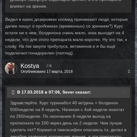
влияют на зрение.
Видел в каких дозировках кломид принимают люди, которые
далее пишут о проблемах (временных) со зрением?) Курс
кстати ни о чем, болденона очень мало, энка выходит на 4
недели, что для этого препарата мало-коротко. Ну это так, к
слову. На пкк закупи трибулуса, витаминов и я бы ещё
подключил гонадорелин (пептид).
Kostya
0
Опубликовано
17 марта, 2018
В 17.03.2018 в 07:06, Sever сказал:
Здравствуйте. Курс туринабол 40 мг/день + болденон
500/неделю на 8 недель. Начиная с 4ой недели энантат
по 250/неделю. По окончанию 8 недели выход на
пропионате по 100 через день на 2 недели. Чем лучше
сделать пкт? Кормил и тамоксифен опасаюсь т.к. делал в
декабре лазерную коррекцию зрения, а эти препараты