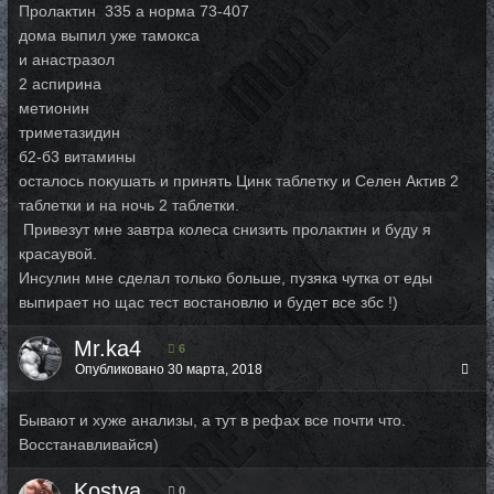
Пролактин 335 а норма 73-407
дома выпил уже тамокса
и анастразол
2 аспирина
метионин
триметазидин
б2-б3 витамины
осталось покушать и принять Цинк таблетку и Селен Актив 2
таблетки и на ночь 2 таблетки.
Привезут мне завтра колеса снизить пролактин и буду я
красаувой.
Инсулин мне сделал только больше, пузяка чутка от еды
выпирает но щас тест востановлю и будет все збс !)
Mr.ka4
6
Опубликовано
30 марта, 2018
Бывают и хуже анализы, а тут в рефах все почти что.
Восстанавливайся)
Kostya
0