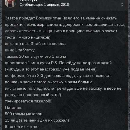
Опубликовано
1 апреля, 2018
Завтра приедет Бромкриптин (взял его за умение снижать
пролактин, жечь жир, снижать депресняк, востонавливать тест,
давать жесткость мышца «что в принципе очевидно засчет
теста» много ништяков)
пока что пью 3 таблетки селена
цинк 1 таблетку
тамокс 20 мг в сутки это 1 табла
анастразол 1 мг в сутки P.S. Перейду на летрозол какой
(нибудь, а то этот анастразол уже подзае меня)
по форме, бл за 2-3 дня сошла вода, лучше венозность
пошла, а засчет этого выгляжу в разы больше.
инс ставлю по 5 ед после трени дальше не захожу, в весе не
расту, но наполненный зато!)
тренироваться тяжело!!!!
Питание.
500 грамм макорон
15 яиц (в течении дня их сожрал)
6 говяжьих котлет