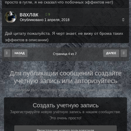
просто в гугле, я не сказал что побочных эффектов нет)
вахлак
9
Опубликовано
1 апреля, 2018
Дай цитату пожалуйста. Я черт знает, не вижу от брома таких
эффектов в описании)
НАЗАД
ДАЛЕЕ
Страница 4 из 7
Для публикации сообщений создайте
учётную запись или авторизуйтесь
Вы должны быть пользователем, чтобы оставить комментарий
Создать учетную запись
Зарегистрируйте новую учётную запись в нашем сообществе.
Это очень просто!
Регистрация нового пользователя