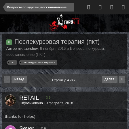
Вопросы по курсам, восстановление (ПКТ)
Послекурсовая терапия (пкт)
Автор nikitaershov,
8 ноября, 2016
в
Вопросы по курсам,
восстановление (ПКТ)
пкт
послекурсовая терапия
НАЗАД
ДАЛЕЕ
Страница 4 из 7
RETAIL
9
Опубликовано
19 февраля, 2018
thanks for helps)
Sever
0