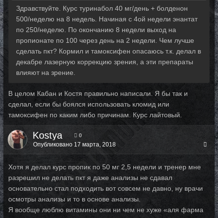
Здравствуйте. Курс туринабол 40 мг/день + болденон
500/неделю на 8 недель. Начиная с 4ой недели энантат
по 250/неделю. По окончанию 8 недели выход на
пропионате по 100 через день на 2 недели. Чем лучше
сделать пкт? Кормил и тамоксифен опасаюсь т.к. делал в
декабре лазерную коррекцию зрения, а эти препараты
влияют на зрение.
В целом Кабан и Костя правильно написали. Я бы так и
сделал, если бы боялся использовать кломид или
тамоксифен по каким либо причинам. Курс лайтовый.
Kostya
0
Опубликовано
17 марта, 2018
Хотя я делал курс пропик по 50 мг 2,5 недели и тренер мне
разрешил не делать пкт я даже анализы не сдавал
основательно стал подходить вот совсем не давно, ну врачи
осмотры анализы и то в основе анализы.
Я вообще люблю витамины они ни чем не хуже «аля фарма