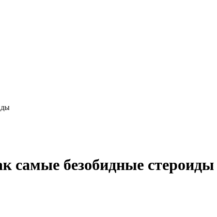
иды
ак самые безобидные стероиды