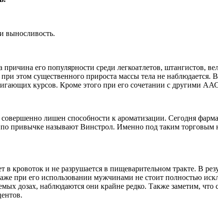
 и выносливость.
а причина его популярности среди легкоатлетов, штангистов, ве
 при этом существенного прироста массы тела не наблюдается. 
игающих курсов. Кроме этого при его сочетании с другими ААС
 и совершенно лишен способности к ароматизации. Сегодня фар
 по привычке называют Винстрол. Именно под таким торговым н
ет в кровоток и не разрушается в пищеварительном тракте. В ре
о даже при его использовании мужчинами не стоит полностью ис
мых дозах, наблюдаются они крайне редко. Также заметим, что с
центов.