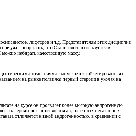
лосипедистов, лифтеров и т.д. Представителям этих дисциплин
Выше уже говорилось, что Станозолол используется в
 можно набирать качественную массу.
мацевтическими компаниями выпускается таблетированная и
азванием на рынке появился первый стероид в уколах на
зультате на курсе он проявляет более высокую андрогенную
ключать вероятность проявления андрогенных негативных
таназа отличается низкой андрогенностью, в сравнении с