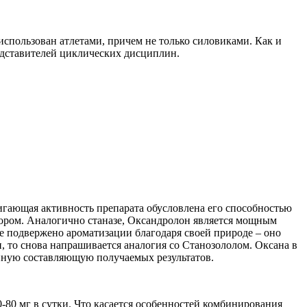
использован атлетами, причем не только силовиками. Как и
редставителей циклических дисциплин.
игающая активность препарата обусловлена его способностью
бором. Аналогично станазе, Оксандролон является мощным
е подвержено ароматизации благодаря своей природе – оно
 то снова напрашивается аналогия со Станозололом. Оксана в
енную составляющую получаемых результатов.
-80 мг в сутки. Что касается особенностей комбинирования