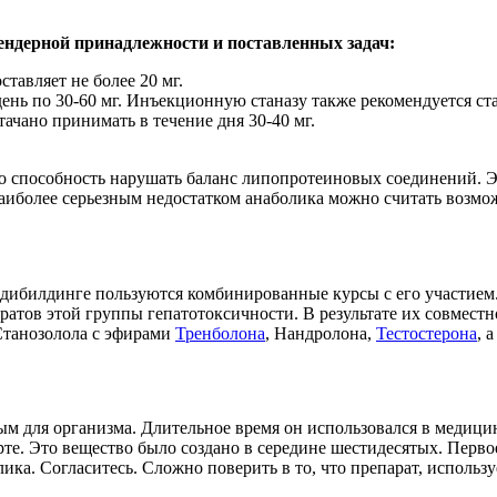
гендерной принадлежности и поставленных задач:
тавляет не более 20 мг.
нь по 30-60 мг. Инъекционную станазу также рекомендуется став
ачано принимать в течение дня 30-40 мг.
го способность нарушать баланс липопротеиновых соединений. Э
иболее серьезным недостатком анаболика можно считать возможн
одибилдинге пользуются комбинированные курсы с его участием
атов этой группы гепатотоксичности. В результате их совместн
Станозолола с эфирами
Тренболона
, Нандролона,
Тестостерона
, 
ым для организма. Длительное время он использовался в медици
те. Это вещество было создано в середине шестидесятых. Перво
ика. Согласитесь. Сложно поверить в то, что препарат, использ