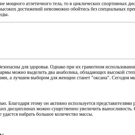
ание мощного атлетичного тела, то в циклических спортивных д
е высоких достижений невозможно обойтись без специальных пр
иды.
езопасны для здоровья. Однако при их грамотном использовании
рмы можно выделить два анаболика, обладающих высокой степен
ами, а лучшим выбором для женщин станет "оксана". Сегодня мы
ью. Благодаря этому он активно используется представителями 
ских дисциплинах можно существенно увеличить выносливость.
не удастся набрать большое количество массы.
ь: