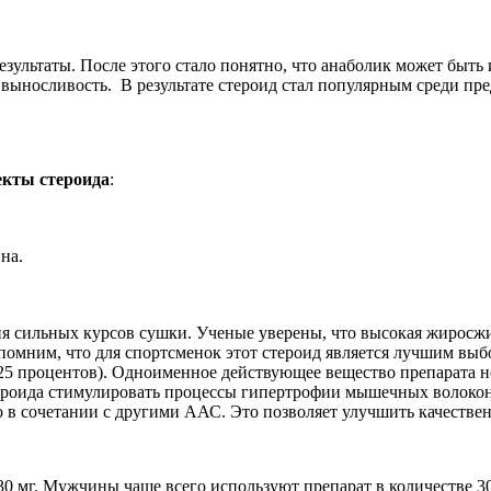
зультаты. После этого стало понятно, что анаболик может быть 
 и выносливость. В результате стероид стал популярным среди п
екты стероида
:
на.
ния сильных курсов сушки. Ученые уверены, что высокая жиросж
апомним, что для спортсменок этот стероид является лучшим вы
25 процентов). Одноименное действующее вещество препарата н
тероида стимулировать процессы гипертрофии мышечных волокон,
но в сочетании с другими ААС. Это позволяет улучшить качеств
0 мг. Мужчины чаще всего используют препарат в количестве 30