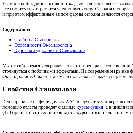
Если в бодибилдинге основной задачей атлетов является созд
все спортсмены стремятся увеличивать силу. Сегодня в спорт
и при этом эффективным видом фармы сегодня являются стеро
Содержание:
Свойства Станозолола
Особенности Оксандролона
Курс Оксандролона и Станозолола
Мы не собираемся утверждать, что эти препараты совершенно б
столкнуться с побочными эффектами. На современном рынке фа
Оксандролоне. Оба они могут использоваться даже спортсменк
Свойства Станозолола
Этот препарат на фоне других ААС выделяется универсальност
помощью атлеты проводят сильные
курсы сушки
, а в цикличе
(320 процентов от тестостерона), на курсе этого препарат вам 
Среди положительных эффектов анаболика можно выделит