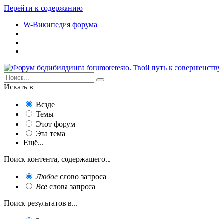
Перейти к содержанию
W-Википедия форума
Искать в
Везде
Темы
Этот форум
Эта тема
Ещё...
Поиск контента, содержащего...
Любое
слово запроса
Все
слова запроса
Поиск результатов в...