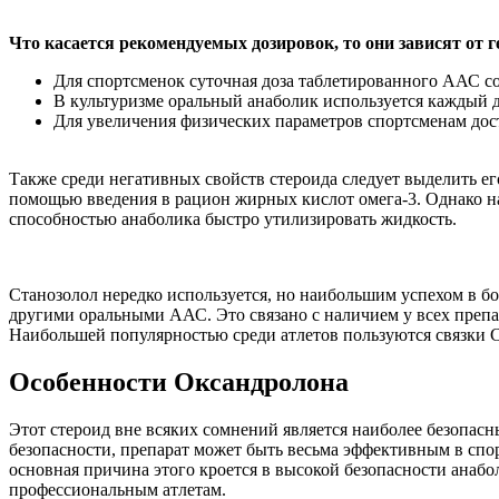
Что касается рекомендуемых дозировок, то они зависят от 
Для спортсменок суточная доза таблетированного ААС сос
В культуризме оральный анаболик используется каждый де
Для увеличения физических параметров спортсменам дост
Также среди негативных свойств стероида следует выделить е
помощью введения в рацион жирных кислот омега-3. Однако на
способностью анаболика быстро утилизировать жидкость.
Станозолол нередко используется, но наибольшим успехом в б
другими оральными ААС. Это связано с наличием у всех препар
Наибольшей популярностью среди атлетов пользуются связки 
Особенности Оксандролона
Этот стероид вне всяких сомнений является наиболее безопасн
безопасности, препарат может быть весьма эффективным в спор
основная причина этого кроется в высокой безопасности анабол
профессиональным атлетам.