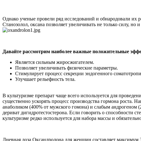
Однако ученые провели ряд исследований и обнародовали их ре
Станозолол, оксана позволяет увеличивать не только силу, но
Давайте рассмотрим наиболее важные положительные эфф
Является сильным жиросжигателем.
Позволяет увеличивать физические параметры.
Стимулирует процесс секреции эндогенного соматотропи
Улучшает рельефность тела.
В культуризме препарат чаще всего используется для проведе
существенно ускорять процесс производства гормона роста. Н
анаболиком (400% от мужского гомона) и слабым андрогеном (
дериват дигидротестостерона. Если говорить о способности с
культуризме редко используется для набора массы и обязатель
Дневная доза Оксандролона для женщин составляет максимум 3