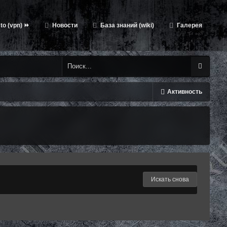
to (vpn) ⏩
Новости
База знаний (wiki)
Галерея
Активность
Искать снова