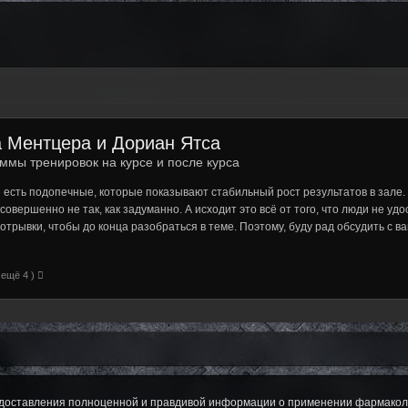
а Ментцера и Дориан Ятса
ммы тренировок на курсе и после курса
е есть подопечные, которые показывают стабильный рост результатов в зале.
овершенно не так, как задуманно. А исходит это всё от того, что люди не уд
трывки, чтобы до конца разобраться в теме. Поэтому, буду рад обсудить с 
 ещё 4 )
оставления полноценной и правдивой информации о применении фармаколог