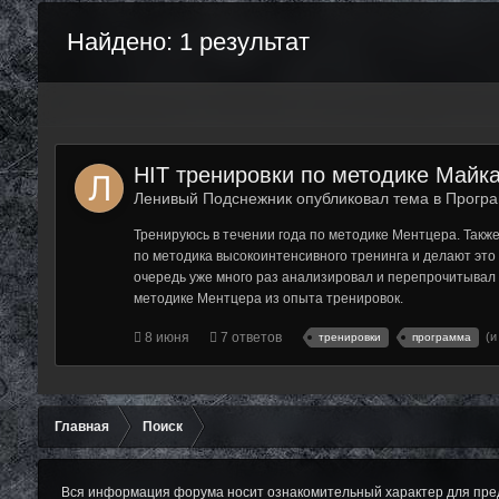
Найдено: 1 результат
HIT тренировки по методике Майк
Ленивый Подснежник опубликовал тема в
Програ
Тренируюсь в течении года по методике Ментцера. Такж
по методика высокоинтенсивного тренинга и делают это с
очередь уже много раз анализировал и перепрочитывал о
методике Ментцера из опыта тренировок.
8 июня
7 ответов
(и
тренировки
программа
Главная
Поиск
Вся информация форума носит ознакомительный характер для пред