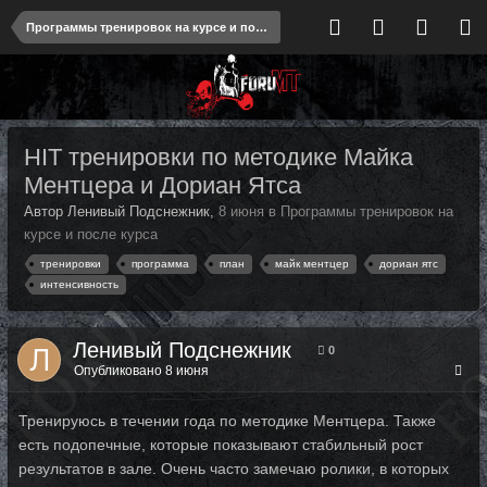
Программы тренировок на курсе и после курса
HIT тренировки по методике Майка
Ментцера и Дориан Ятса
Автор Ленивый Подснежник,
8 июня
в
Программы тренировок на
курсе и после курса
тренировки
программа
план
майк ментцер
дориан ятс
интенсивность
Ленивый Подснежник
0
Опубликовано
8 июня
Тренируюсь в течении года по методике Ментцера. Также
есть подопечные, которые показывают стабильный рост
результатов в зале. Очень часто замечаю ролики, в которых