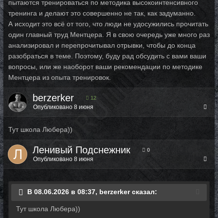
пытаются тренироваться по методика высокоинтенсивного
тренинга и делают это совершенно не так, как задуманно.
А исходит это всё от того, что люди не удосужились прочитать
один главный труд Ментцера. Я в свою очередь уже много раз
анализировал и перепрочитывал отрывки, чтобы до конца
разобраться в теме. Поэтому, буду рад обсудить с вами ваши
вопросы, или же наоборот ваши рекомендации по методике
Ментцера из опыта тренировок.
berzerker
12
Опубликовано
8 июня
Тут школа Любера))
Ленивый Подснежник
0
Опубликовано
8 июня
В 08.06.2026 в 08:37, berzerker сказал:
Тут школа Любера))